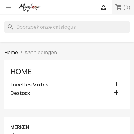
shopping_cart


(0)
search
Home
Aanbiedingen
HOME

Lunettes Mixtes

Destock
MERKEN