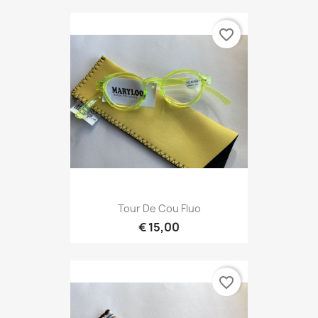
favorite_border
Tour De Cou Fluo
€ 15,00
favorite_border