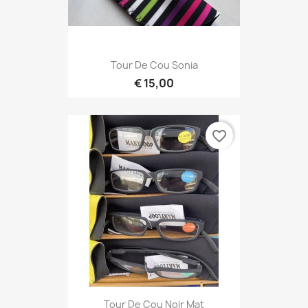
Tour De Cou Sonia
€ 15,00
favorite_border
Tour De Cou Noir Mat