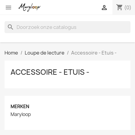
shopping_cart


(0)
search
Home
Loupe de lecture
Accessoire - Etuis -
ACCESSOIRE - ETUIS -
MERKEN
Maryloop