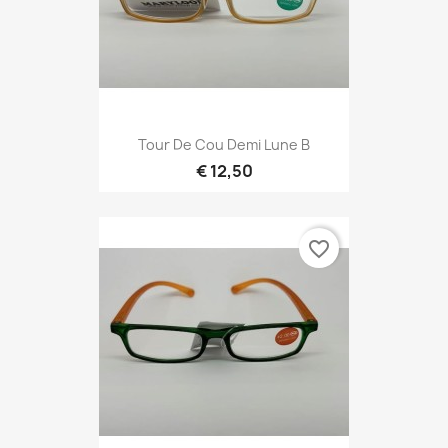
Tour De Cou Demi Lune B
€ 12,50
favorite_border