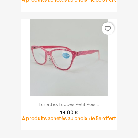
favorite_border
Lunettes Loupes Petit Pois...
19,00 €
4 produits achetés au choix : le 5e offert