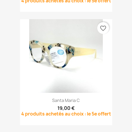
4 produits achetés au choix : le 5e offert
favorite_border
Santa Maria C
19,00 €
4 produits achetés au choix : le 5e offert