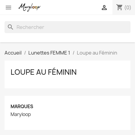
shopping_cart


(0)
search
Accueil
Lunettes FEMME 1
Loupe au Féminin
LOUPE AU FÉMININ
MARQUES
Maryloop