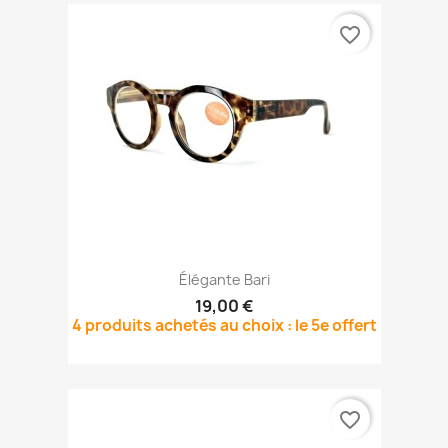
favorite_border
Élégante Bari
19,00 €
4 produits achetés au choix : le 5e offert
favorite_border