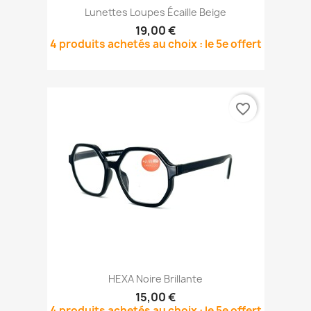
Lunettes Loupes Écaille Beige
19,00 €
4 produits achetés au choix : le 5e offert
favorite_border
HEXA Noire Brillante
15,00 €
4 produits achetés au choix : le 5e offert