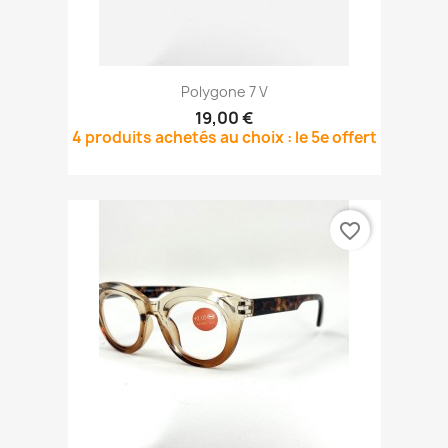
Polygone 7 V
19,00 €
4 produits achetés au choix : le 5e offert
favorite_border