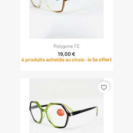
Polygone 7 E
19,00 €
4 produits achetés au choix : le 5e offert
favorite_border