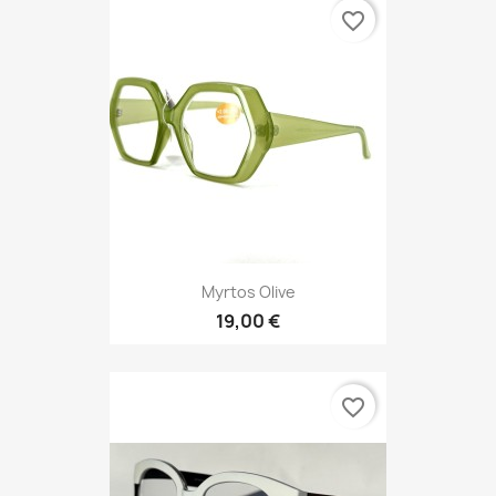
favorite_border
Myrtos Olive
19,00 €
favorite_border