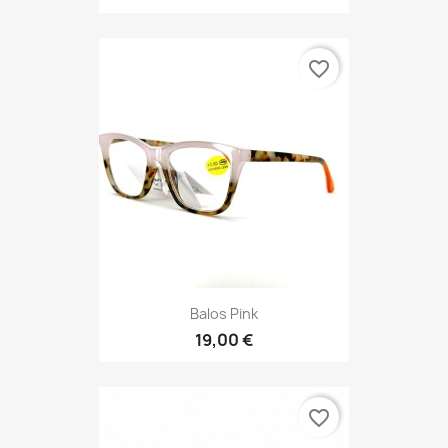
favorite_border
Balos Pink
19,00 €
favorite_border