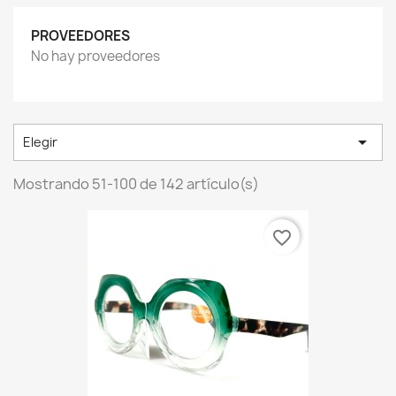
PROVEEDORES
No hay proveedores

Elegir
Mostrando 51-100 de 142 artículo(s)
favorite_border