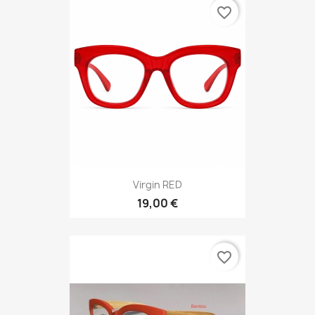
favorite_border
Virgin RED
19,00 €
favorite_border