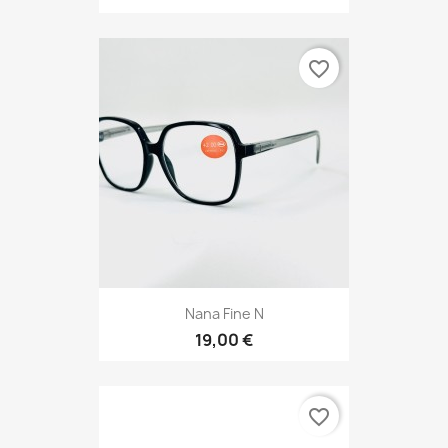
favorite_border
Nana Fine N
19,00 €
favorite_border