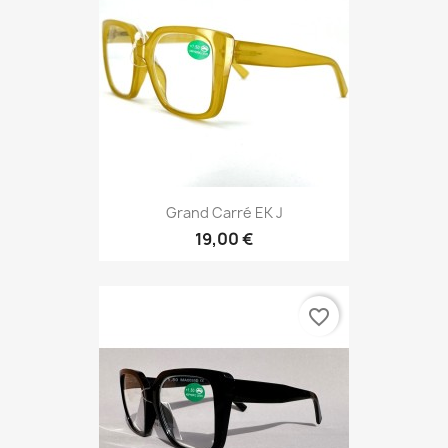
Grand Carré EK J
19,00 €
favorite_border