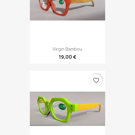
Virgin Bambou
19,00 €
favorite_border