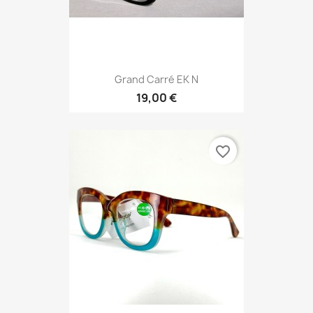
Grand Carré EK N
19,00 €
favorite_border