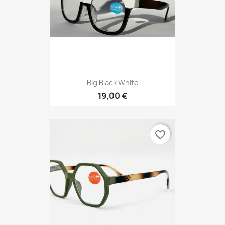
Big Black White
19,00 €
favorite_border