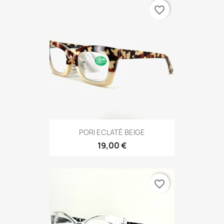
favorite_border
PORI ECLATÉ BEIGE
19,00 €
favorite_border