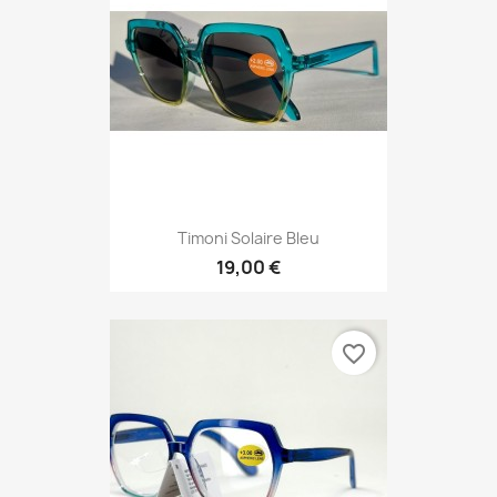
Timoni Solaire Bleu
19,00 €
favorite_border