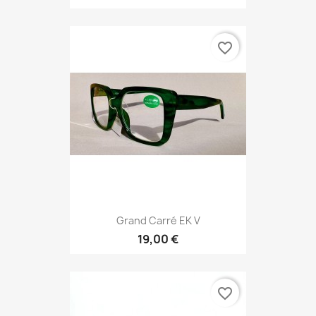
favorite_border
Grand Carré EK V
19,00 €
favorite_border