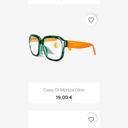
favorite_border
Copy Of Myrtos Olive
19,00 €
favorite_border