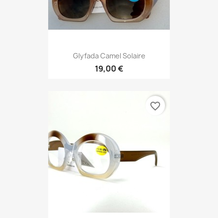
Glyfada Camel Solaire
19,00 €
favorite_border