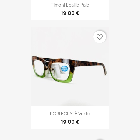
Timoni Ecaille Pale
19,00 €
favorite_border
PORI ECLATÉ Verte
19,00 €