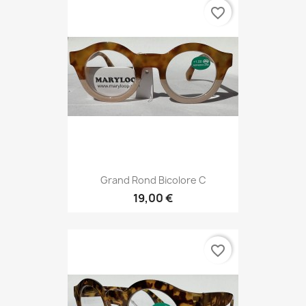
favorite_border
Grand Rond Bicolore C
19,00 €
favorite_border