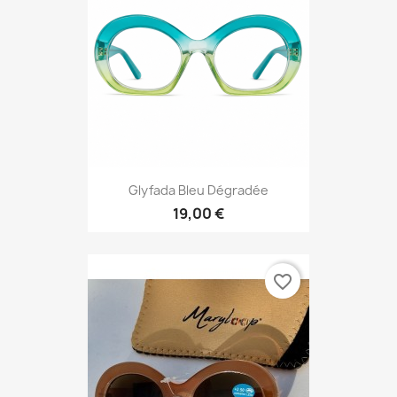
Glyfada Bleu Dégradée
19,00 €
favorite_border