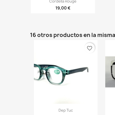

Cordella Rouge
19,00 €
16 otros productos en la misma
favorite_border
Vista rápida

Dep Tuc