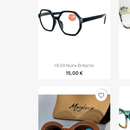
Vista rápida

HEXA Noire Brillante
15,00 €
favorite_border