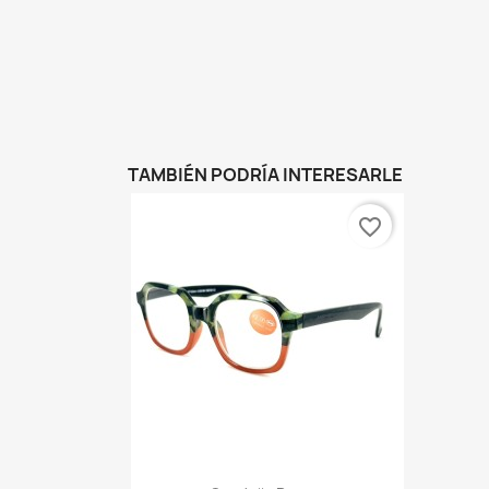
TAMBIÉN PODRÍA INTERESARLE
favorite_border
Vista rápida