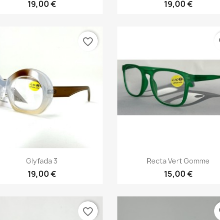
19,00 €
19,00 €
favorite_border
fa
Vista rápida
Vista rápida


Glyfada 3
Recta Vert Gomme
19,00 €
15,00 €
favorite_border
fa