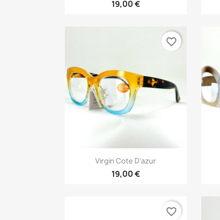
19,00 €
favorite_border
Vista rápida

Virgin Cote D'azur
19,00 €
favorite_border