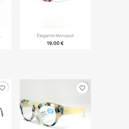
Vista rápida

..
Élégante Monopoli
19,00 €
vorite_border
favorite_border