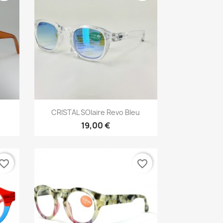
Vista rápida

CRISTAL SOlaire Revo Bleu
19,00 €
vorite_border
favorite_border