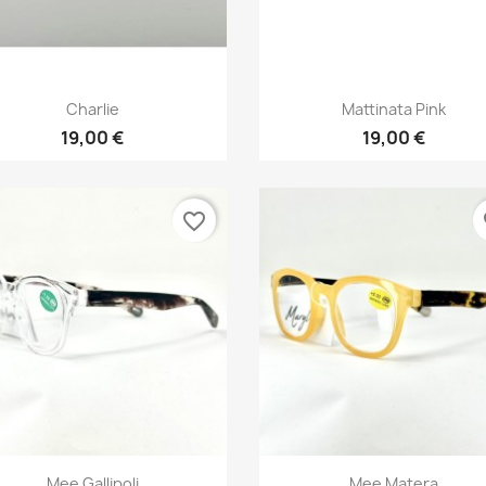
Vista rápida
Vista rápida


Charlie
Mattinata Pink
19,00 €
19,00 €
favorite_border
fa
Vista rápida
Vista rápida


Mee Gallipoli
Mee Matera