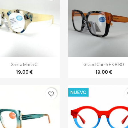
Vista rápida
Vista rápida


Santa Maria C
Grand Carré EK BIBO
19,00 €
19,00 €
NUEVO
favorite_border
fa