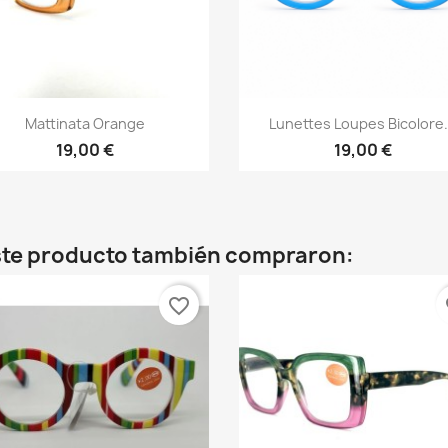
Vista rápida
Vista rápida


Mattinata Orange
Lunettes Loupes Bicolore.
19,00 €
19,00 €
este producto también compraron:
favorite_border
fa