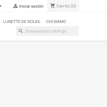
shopping_cart


Carrito
(0)
Iniciar sesión
LUNETTE DE SOLEIL
CHI SIAMO
search