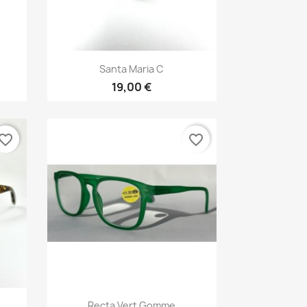
Vista rápida

Santa Maria C
19,00 €
vorite_border
favorite_border
Vista rápida

Recta Vert Gomme