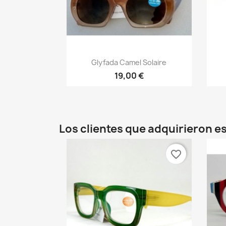
Vista rápida

Glyfada Camel Solaire
19,00 €
Los clientes que adquirieron 
favorite_border