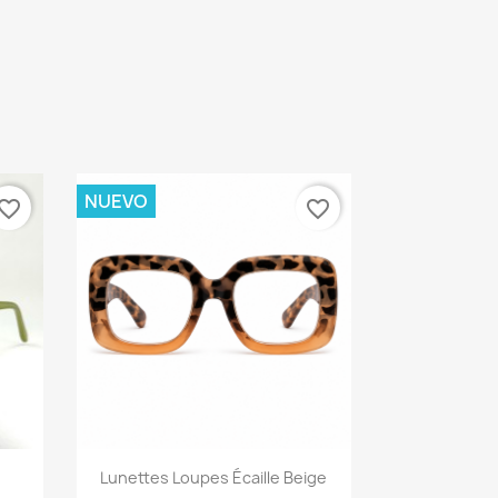
NUEVO
vorite_border
favorite_border
Vista rápida

Lunettes Loupes Écaille Beige