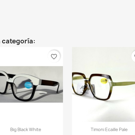
 categoría:
favorite_border
fa
Vista rápida
Vista rápida


Big Black White
Timoni Ecaille Pale