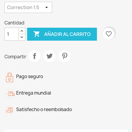
Cantidad

favorite_border
AÑADIR AL CARRITO
Compartir
Pago seguro
Entrega mundial
Satisfecho o reembolsado