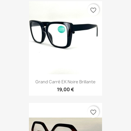
favorite_border
Grand Carré EK Noire Brillante
19,00 €
favorite_border