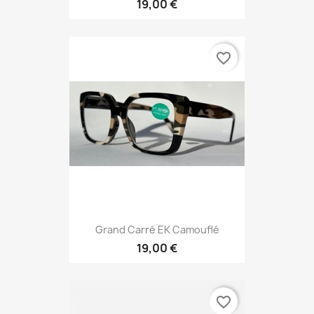
19,00 €
favorite_border
Grand Carré EK Camouflé
19,00 €
favorite_border