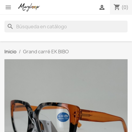
shopping_cart


(0)
search
Inicio
Grand carré EK BIBO