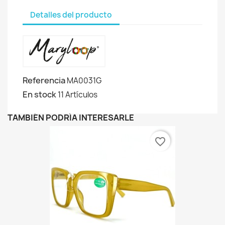
Detalles del producto
Referencia
MA0031G
En stock
11 Artículos
TAMBIÉN PODRÍA INTERESARLE
favorite_border