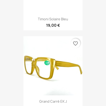
Timoni Solaire Bleu
19,00 €
favorite_border
Grand Carré EK J