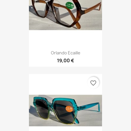
Orlando Ecaille
19,00 €
favorite_border